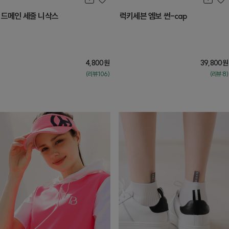
드메인 세줄 니삭스
럭키세븐 엠보 썬-cap
4,800
원
39,800
원
(리뷰:106)
(리뷰:8)