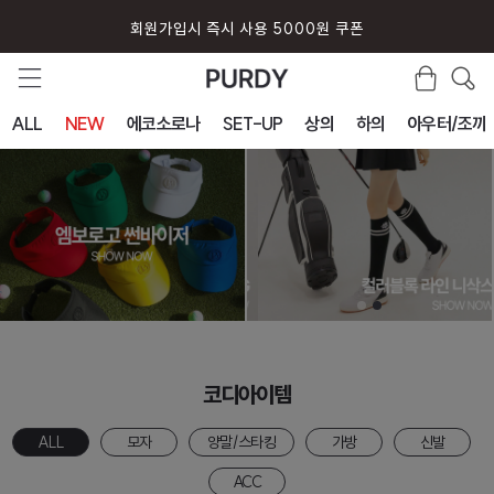
회원가입시 즉시 사용 5000원 쿠폰
ALL
NEW
에코소로나
SET-UP
상의
하의
아우터/조끼
코디아이템
ALL
모자
양말/스타킹
가방
신발
ACC