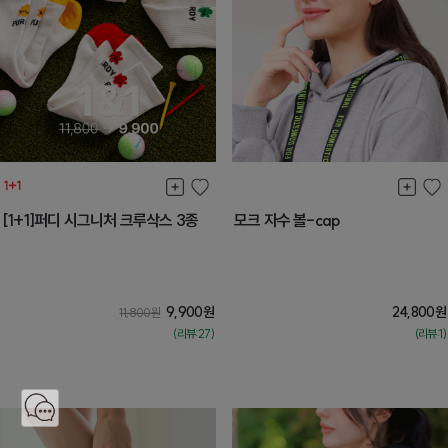
[1+1]퍼디 시그니처 크루삭스 3종
모크 자수 볼-cap
9,900
원
24,800
원
11,800
원
(리뷰:27)
(리뷰:1)