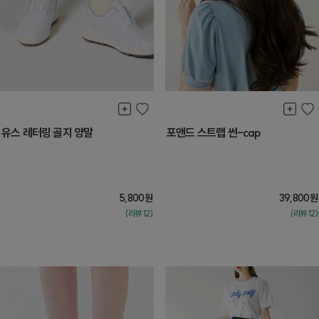
유스 레터링 골지 양말
포앤드 스트랩 썬-cap
5,800
원
39,800
원
(리뷰:12)
(리뷰:12)