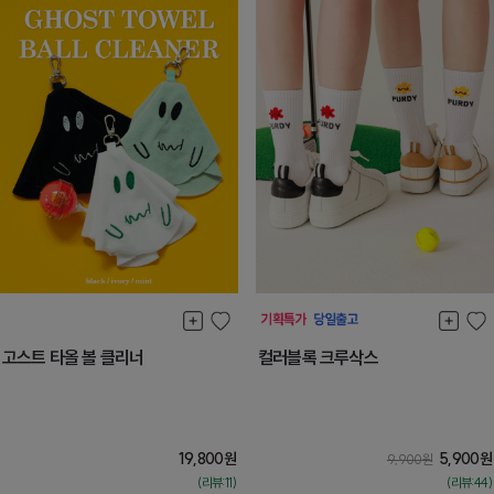
고스트 타올 볼 클리너
컬러블록 크루삭스
19,800
원
5,900
원
9,900
원
(리뷰:11)
(리뷰:44)