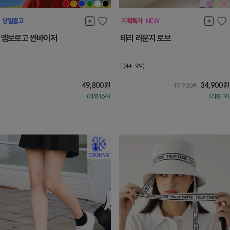
엠보로고 썬바이저
테리 라운지 로브
F(44-99)
49,800
원
34,900
원
49,900
원
(리뷰:164)
(리뷰:19)