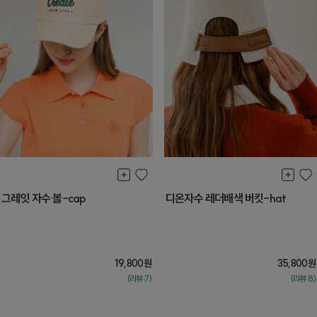
그레잇 자수 볼-cap
디온자수 레더배색 버킷-hat
19,800
원
35,800
원
(리뷰:7)
(리뷰:8)