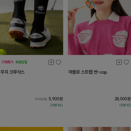
무지 크루삭스
아폴로 스트랩 썬-cap
5,900
원
28,000
원
9,900
원
(리뷰:46)
(리뷰:41)