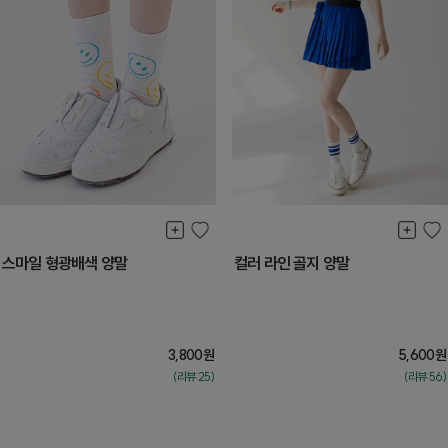
스마일 형광배색 양말
컬러 라인 골지 양말
3,800
원
5,600
원
(리뷰:25)
(리뷰:56)