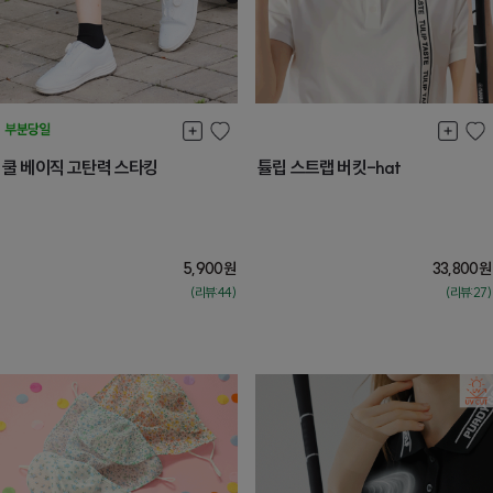
쿨 베이직 고탄력 스타킹
튤립 스트랩 버킷-hat
5,900
원
33,800
원
(리뷰:44)
(리뷰:27)