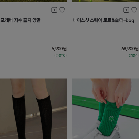
포레버 자수 골지 양말
나이스샷 스퀘어 토트&숄더-bag
6,900
원
68,900
원
(리뷰:10)
(리뷰:1)