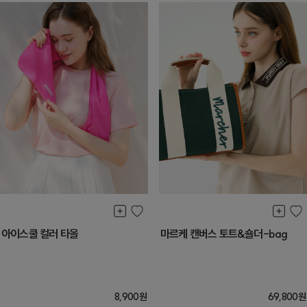
아이스쿨 컬러 타올
마르케 캔버스 토트&숄더-bag
8,900
원
69,800
원