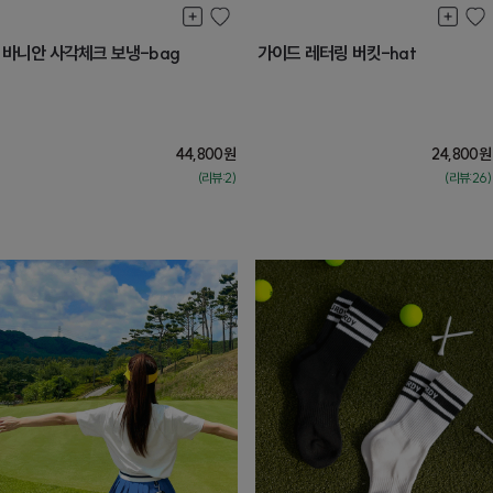
바니안 사각체크 보냉-bag
가이드 레터링 버킷-hat
44,800
원
24,800
원
(리뷰:2)
(리뷰:26)