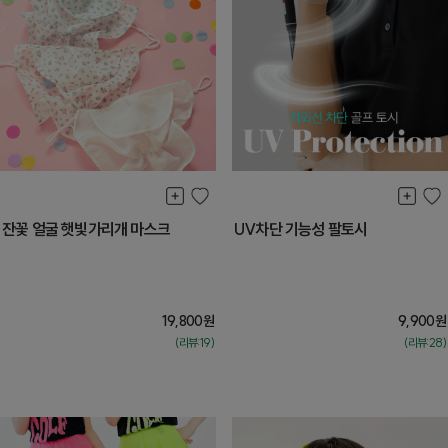
잔꽃 얼굴 햇빛가리개 마스크
UV차단 기능성 팔토시
19,800
원
9,900
원
(리뷰:19)
(리뷰:28)