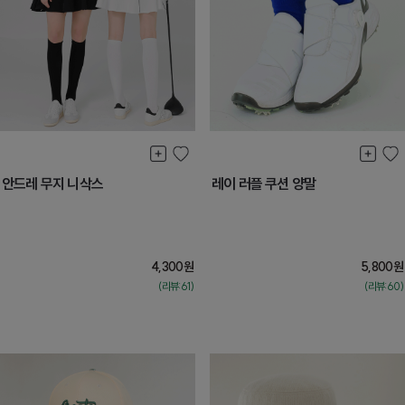
안드레 무지 니삭스
레이 러플 쿠션 양말
4,300
원
5,800
원
(리뷰:61)
(리뷰:60)