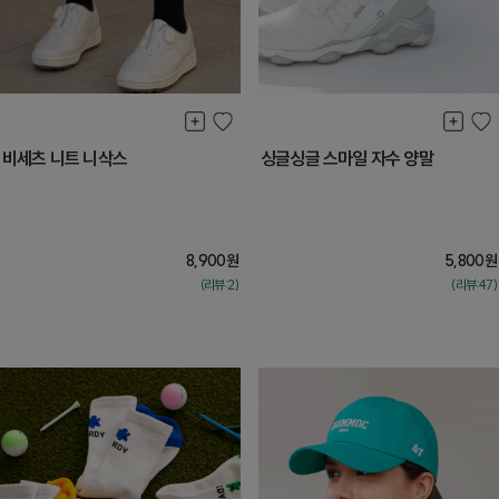
비세츠 니트 니삭스
싱글싱글 스마일 자수 양말
8,900
원
5,800
원
(리뷰:2)
(리뷰:47)