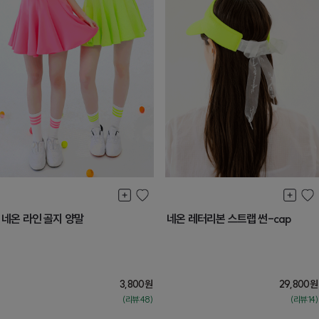
네온 라인 골지 양말
네온 레터리본 스트랩 썬-cap
3,800
원
29,800
원
(리뷰:48)
(리뷰:14)