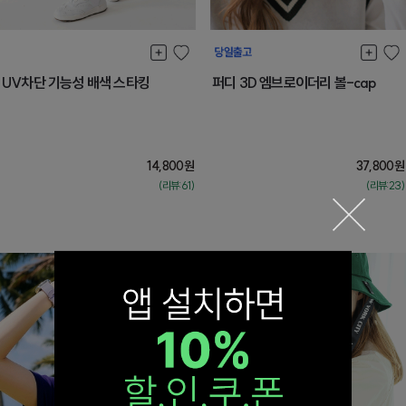
UV차단 기능성 배색 스타킹
퍼디 3D 엠브로이더리 볼-cap
14,800
원
37,800
원
(리뷰:61)
(리뷰:23)