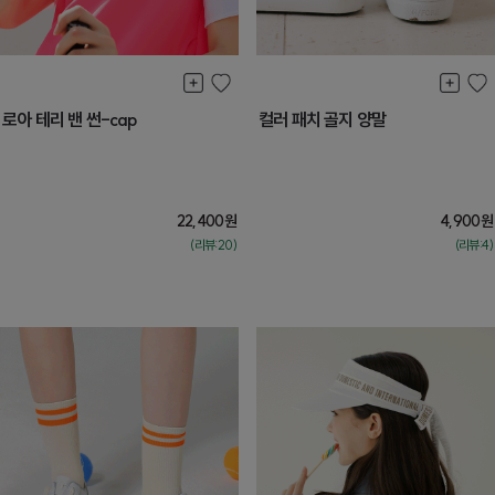
로아 테리 밴 썬-cap
컬러 패치 골지 양말
22,400
원
4,900
원
(리뷰:20)
(리뷰:4)