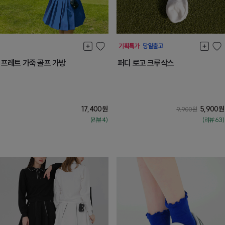
프레트 가죽 골프 가방
퍼디 로고 크루삭스
17,400
원
5,900
원
9,900
원
(리뷰:4)
(리뷰:63)