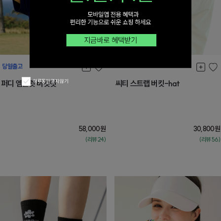
하루동안 열지 않기
퍼디 엠블럿 버킷햇
씨티 스트랩 버킷-hat
58,000
원
30,800
원
(리뷰:24)
(리뷰:56)