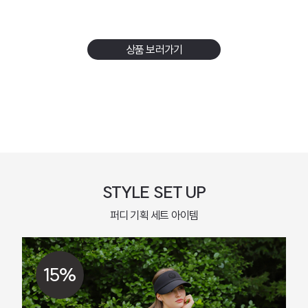
상품 보러가기
STYLE SET UP
퍼디 기획 세트 아이템
15%