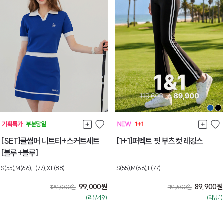
[SET]쿨썸머 니트티+스커트세트
[1+1]퍼펙트 핏 부츠컷 레깅스
[블루+블루]
S(55),M(66),L(77),XL(88)
S(55),M(66),L(77)
99,000
원
89,900
원
129,000
원
119,600
원
(리뷰:49)
(리뷰:1)