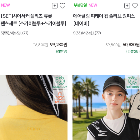
[SET]시어서커 플리츠 큐롯
에어쿨링 피케이 캡 슬리브 원피스
팬츠세트 [스카이블루+스카이블루]
[네이비]
S(55),M(66),L(77)
S(55),M(66),L(77)
99,280
원
50,830
원
116,800
원
59,800
원
(리뷰:9)
(리뷰:28)