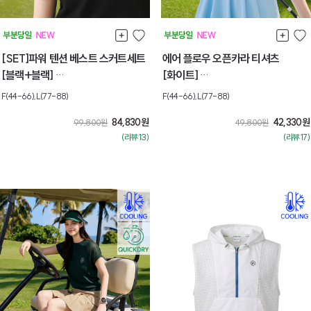
[SET]파워 텐션 베스트 스커트세트
에어 플로우 오픈카라 티셔츠
[블랙+블랙]
[화이트]
[F] 8월둘째주 순차배송
[L] 8월둘째주 순차배송
F(44-66),L(77-88)
F(44-66),L(77-88)
84,830
원
42,330
원
99,800
원
49,800
원
(리뷰:13)
(리뷰:17)