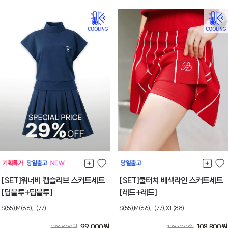
[SET]워너비 캡슬리브 스커트세트
[SET]쿨터치 배색라인 스커트세트
[딥블루+딥블루]
[레드+레드]
S(55),M(66),L(77)
S(55),M(66),L(77),XL(88)
99,000
원
108,800
원
138,800
원
128,000
원