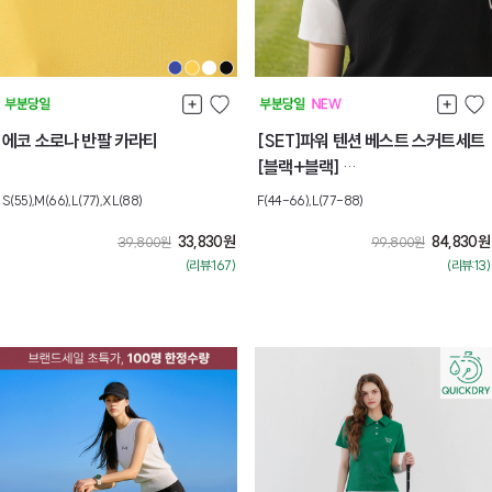
에코 소로나 반팔 카라티
[SET]파워 텐션 베스트 스커트세트
[블랙+블랙]
[F] 8월둘째주 순차배송
S(55),M(66),L(77),XL(88)
F(44-66),L(77-88)
33,830
원
84,830
원
39,800
원
99,800
원
(리뷰:167)
(리뷰:13)