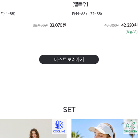
[옐로우]
F(44-88)
F(44-66),L(77-88)
33,070
원
42,330
원
38,900
원
49,800
원
(리뷰:13)
베스트 보러가기
SET