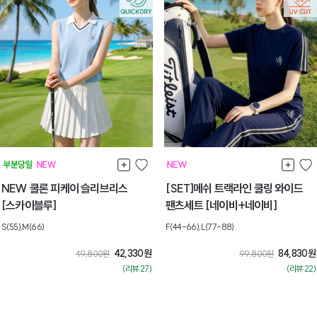
NEW 쿨론 피케이 슬리브리스
[SET]메쉬 트랙라인 쿨링 와이드
[스카이블루]
팬츠세트 [네이비+네이비]
S(55),M(66)
F(44-66),L(77-88)
42,330
원
84,830
원
49,800
원
99,800
원
(리뷰:27)
(리뷰:22)