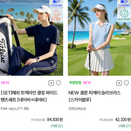
[SET]메쉬 트랙라인 쿨링 와이드
NEW 쿨론 피케이 슬리브리스
팬츠세트 [네이비+네이비]
[스카이블루]
F(44-66),L(77-88)
S(55),M(66)
84,830
원
42,330
원
99,800
원
49,800
원
(리뷰:22)
(리뷰:27)