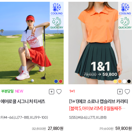
에어로쿨 시그니처 티셔츠
[1+1]에코 소로나 캡슬리브 카라티
[블랙S,아이보리M] 8월둘째주
순차배송
F(44-66),L(77-88),XL(99-100)
S(55),M(66),L(77),XL(88)
27,880
원
59,800
원
32,800
원
79,600
원