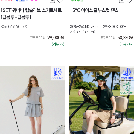
[SET]워너비 캡슬리브 스커트세트
-5ºC 아이스쿨 부츠컷 팬츠
[딥블루+딥블루]
S(55),M(66),L(77)
S(25-26),M(27-28),L(29-30),XL(31-
32),XXL(33-34)
99,000
원
50,830
원
138,800
원
59,800
원
(리뷰:22)
(리뷰:247)