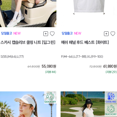
스카시 캡슬리브 쿨링 니트 [딥그린]
메쉬 패널 후드 베스트 [화이트]
S(55),M(66),L(77)
F(44-66),L(77-88),XL(99-100)
55,080
원
61,880
원
64,800
원
72,800
원
(리뷰:44)
(리뷰:29)