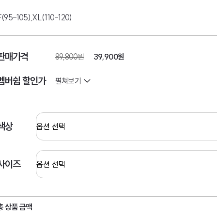
F(95-105),XL(110-120)
판매가격
89,800원
39,900원
멤버쉽 할인가
펼쳐보기
색상
사이즈
총 상품 금액