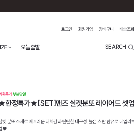
로그인
회원가입
장바구니
배송조회
IZE~
오늘출발
SEARCH
★한정특가★[SET]맨즈 실켓분또 레이어드 셋
실켓 분또 소재로 매끄러운 터치감과 탄탄한 내구성, 높은 스판 함유로 데일리
업♥