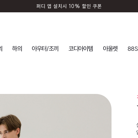
퍼디 앱 설치시 10% 할인 쿠폰
의
하의
아우터/조끼
코디아이템
아울렛
88S