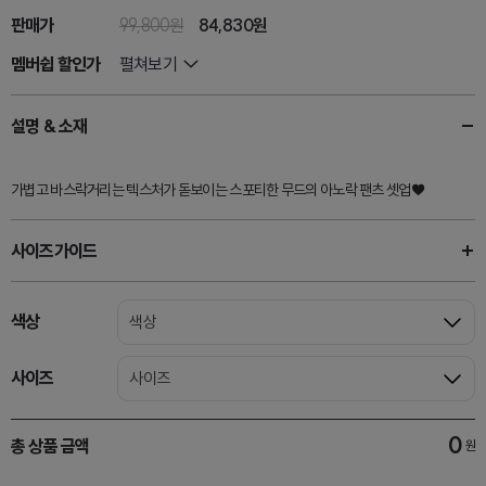
판매가
99,800원
84,830
원
멤버쉽 할인가
펼쳐보기
설명 & 소재
가볍고 바스락거리는 텍스처가 돋보이는 스포티한 무드의 아노락 팬츠 셋업♥
사이즈가이드
색상
색상
사이즈
사이즈
0
총 상품 금액
원