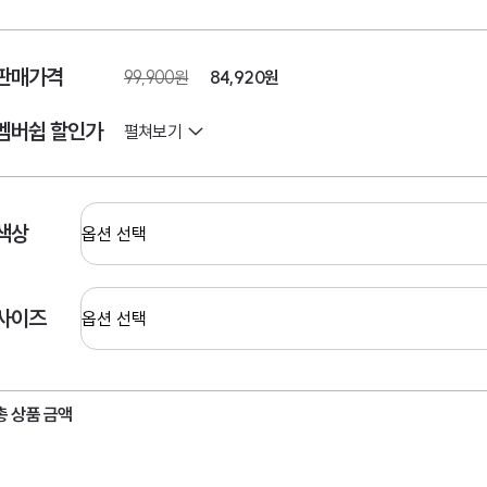
판매가격
99,900원
84,920
원
멤버쉽 할인가
펼쳐보기
색상
사이즈
총 상품 금액