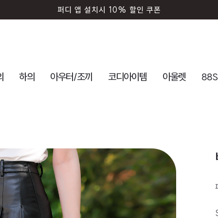
회원가입시 즉시 사용 5000원 쿠폰
의
하의
아우터/조끼
코디아이템
아울렛
88S