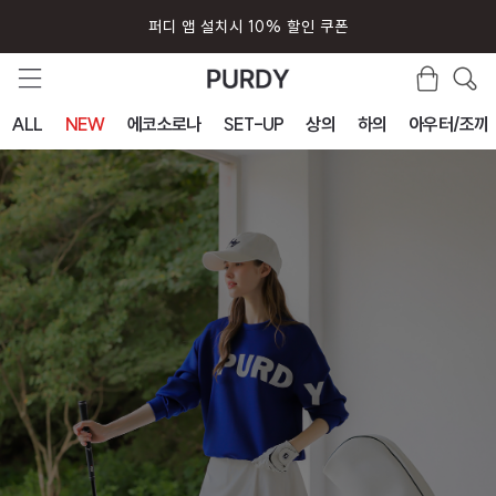
퍼디 앱 설치시 10% 할인 쿠폰
ALL
NEW
에코소로나
SET-UP
상의
하의
아우터/조끼