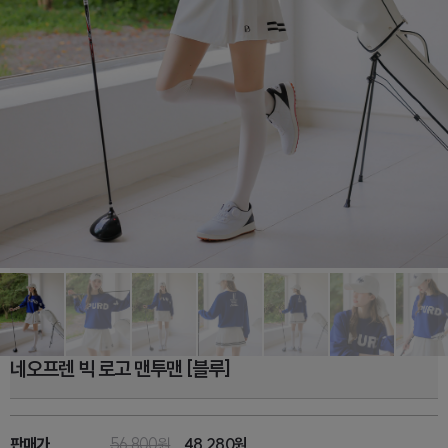
네오프렌 빅 로고 맨투맨 [블루]
판매가
56,800원
48,280
원