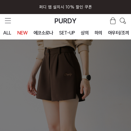
회원가입시 즉시 사용 5000원 쿠폰
ALL
NEW
에코소로나
SET-UP
상의
하의
아우터/조끼