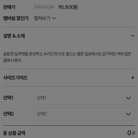
판매가
159,800원
95,800원
멤버쉽 할인가
펼쳐보기
설명 & 소재
슬림한 실루엣을 완성하는 A라인 핏으로 필드는 물론 일상에서도 감각적인 캐주얼한
클래식 팬츠
사이즈가이드
선택1
선택1
선택2
선택2
0
총 상품 금액
원