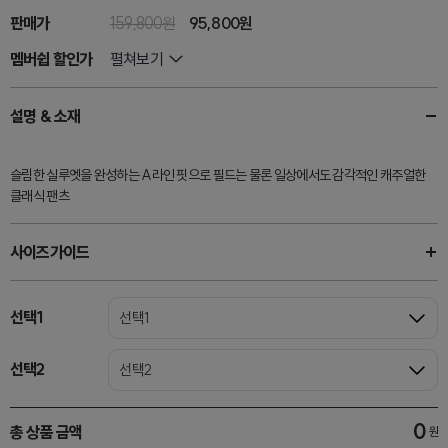
판매가
159,800원
95,800원
멤버쉽 할인가
펼쳐보기
설명 & 소재
슬림한 실루엣을 완성하는 A라인 핏으로 필드는 물론 일상에서도 감각적인 캐주얼한
클래식 팬츠
사이즈가이드
선택1
선택1
선택2
선택2
0
총 상품 금액
원