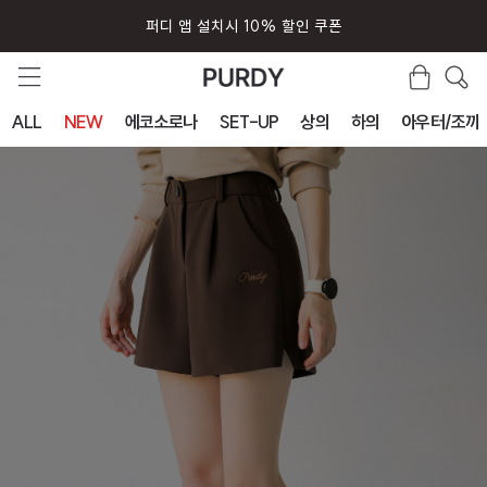
퍼디 앱 설치시 10% 할인 쿠폰
ALL
NEW
에코소로나
SET-UP
상의
하의
아우터/조끼