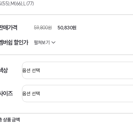
S(55),M(66),L(77)
판매가격
59,800원
50,830
원
멤버쉽 할인가
펼쳐보기
색상
사이즈
총 상품 금액