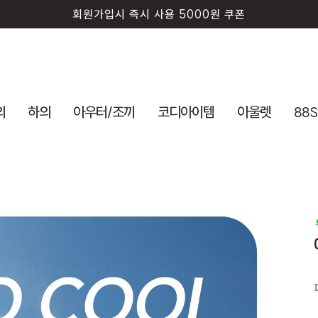
회원가입시 즉시 사용 5000원 쿠폰
의
하의
아우터/조끼
코디아이템
아울렛
88S