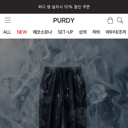
회원가입시 즉시 사용 5000원 쿠폰
ALL
NEW
에코소로나
SET-UP
상의
하의
아우터/조끼