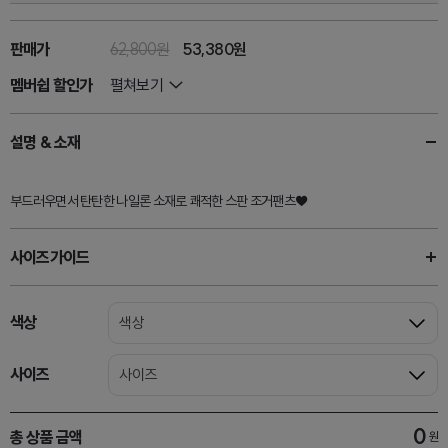
판매가
62,800원
53,380
원
멤버쉽 할인가
펼쳐보기
설명 & 소재
부드러우면서 탄탄한 나일론 소재로 쾌적한 스판 조거팬츠♥
사이즈가이드
색상
색상
사이즈
사이즈
0
총 상품 금액
원