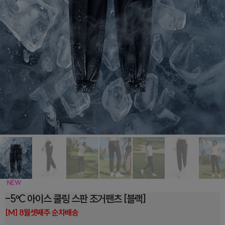
-5ºC 아이스 쿨링 스판 조거팬츠 [블랙]
[M] 8월셋째주 순차배송