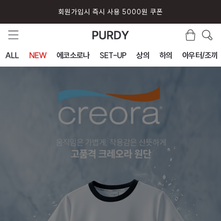
퍼디 앱 설치시 10% 할인 쿠폰
ALL
NEW
에코소로나
SET-UP
상의
하의
아우터/조끼