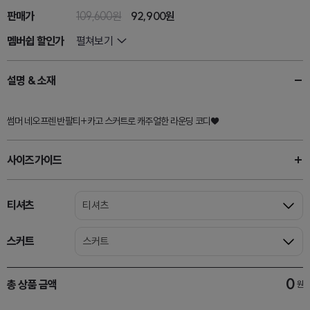
판매가
109,600원
92,900원
멤버쉽 할인가
펼쳐보기
설명 & 소재
썸머 네오프렌 반팔티+카고 스커트로 캐주얼한 라운딩 코디♥
사이즈가이드
티셔츠
티셔츠
스커트
스커트
0
총 상품 금액
원