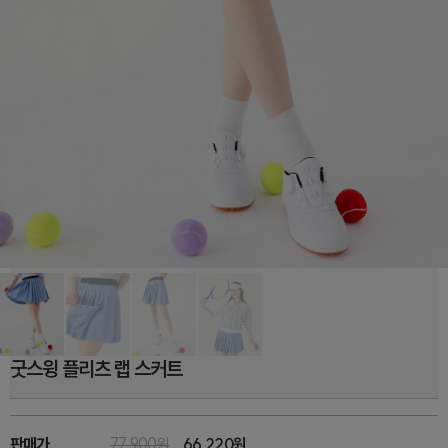
굿스윙 플리츠 랩 스커트
판매가
77,900원
66,220
원