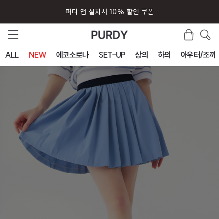
퍼디 앱 설치시 10% 할인 쿠폰
ALL
NEW
에코소로나
SET-UP
상의
하의
아우터/조끼