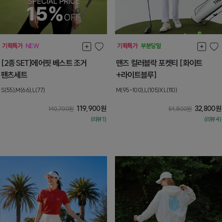
[2종SET]에어핏 베스트 조거
맨즈 컬러블락 포켓티 [화이트
팬츠세트
+라이트블루]
S(55),M(66),L(77)
M(95-100),L(105)XL(110)
119,900
원
32,800
원
140,700
원
54,800
원
(리뷰:1)
(리뷰:4)