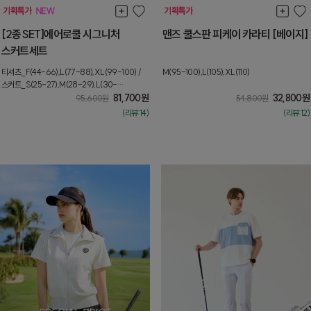
[2종SET]에어로쿨 시그니처
맨즈 쿨스판 피케이 카라티 [베이지]
스커트세트
티셔츠_F(44-66),L(77-88),XL(99-100) /
M(95-100),L(105),XL(110)
스커트_S(25-27),M(28-29),L(30-
31),XL(32-33)
81,700
원
32,800
원
95,600
원
54,800
원
(리뷰:14)
(리뷰:12)