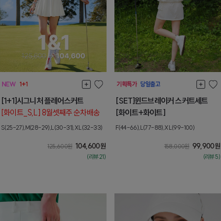
[1+1]시그니처 플레어스커트
[SET]윈드브레이커 스커트세트
[화이트_S,L] 8월셋째주 순차배송
[화이트+화이트]
S(25-27),M(28-29),L(30-31),XL(32-33)
F(44-66),L(77-88),XL(99-100)
104,600
원
99,900
원
125,600
원
158,000
원
(리뷰:21)
(리뷰:5)