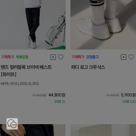
맨즈 컬러블록 브이넥 베스트
퍼디 로고 크루삭스
[화이트]
M(95-100),L(105),XL(110)
44,800
원
5,900
원
74,800
원
9,900
원
(리뷰:3)
(리뷰:63)