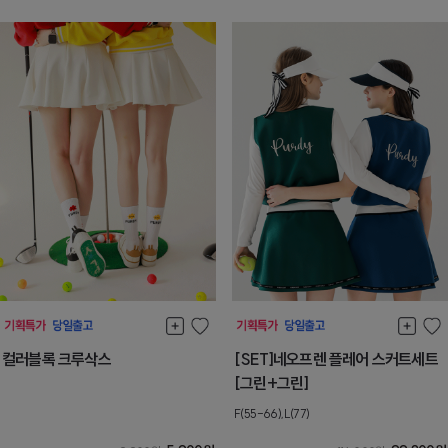
컬러블록 크루삭스
[SET]네오프렌 플레어 스커트세트
[그린+그린]
F(55-66),L(77)