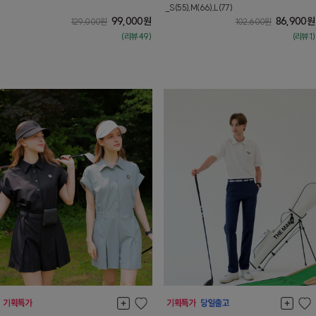
[상의_L] 8월둘째주 순차배송
_S(55),M(66),L(77)
99,000
원
86,900
원
129,000
원
102,600
원
(리뷰:49)
(리뷰:1)