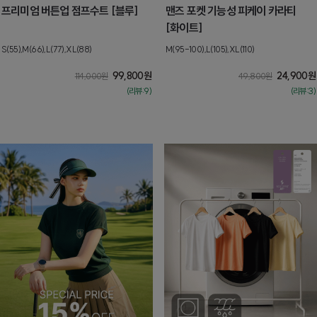
프리미엄 버튼업 점프수트 [블루]
맨즈 포켓 기능성 피케이 카라티
[화이트]
S(55),M(66),L(77),XL(88)
M(95-100),L(105),XL(110)
99,800
원
24,900
원
114,000
원
49,800
원
(리뷰:9)
(리뷰:3)