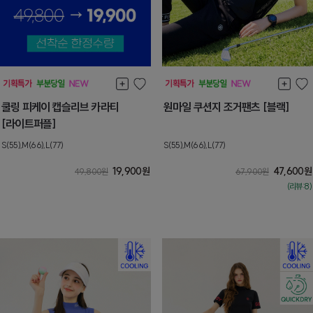
쿨링 피케이 캡슬리브 카라티
원마일 쿠션지 조거팬츠 [블랙]
[라이트퍼플]
S(55),M(66),L(77)
S(55),M(66),L(77)
19,900
원
47,600
원
49,800
원
67,900
원
(리뷰:8)