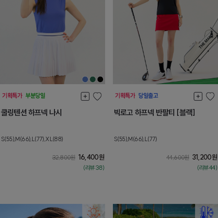
쿨링텐션 하프넥 나시
빅로고 하프넥 반팔티 [블랙]
S(55),M(66),L(77),XL(88)
S(55),M(66),L(77)
16,400
원
31,200
원
32,800
원
44,600
원
(리뷰:38)
(리뷰:44)