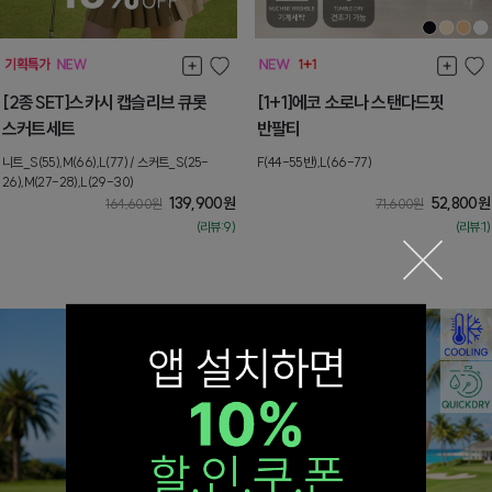
[2종SET]스카시 캡슬리브 큐롯
[1+1]에코 소로나 스탠다드핏
스커트세트
반팔티
니트_S(55),M(66),L(77) / 스커트_S(25-
F(44-55반),L(66-77)
26),M(27-28),L(29-30)
139,900
원
52,800
원
164,600
원
71,600
원
(리뷰:9)
(리뷰:1)