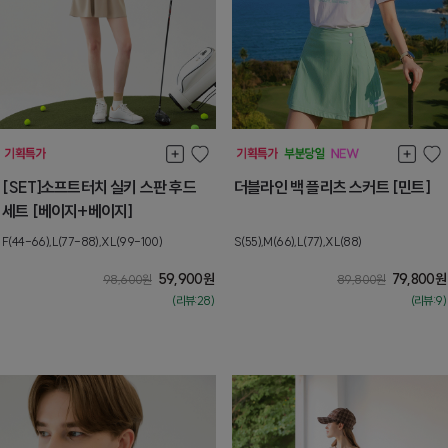
[SET]소프트터치 실키 스판 후드
더블라인 백 플리츠 스커트 [민트]
세트 [베이지+베이지]
F(44-66),L(77-88),XL(99-100)
S(55),M(66),L(77),XL(88)
59,900
원
79,800
원
98,600
원
89,800
원
(리뷰:28)
(리뷰:9)