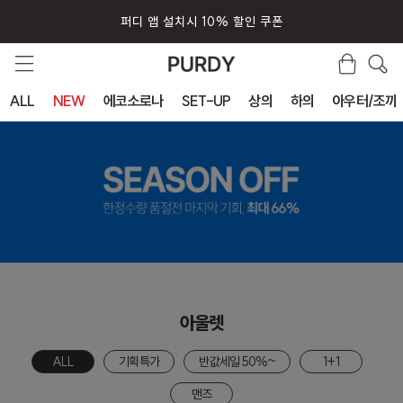
퍼디 앱 설치시 10% 할인 쿠폰
ALL
NEW
에코소로나
SET-UP
상의
하의
아우터/조끼
아울렛
ALL
기획특가
반값세일 50%~
1+1
맨즈