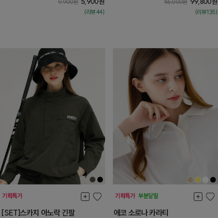
5,900
원
99,800
원
9,900
원
116,000
원
(리뷰:44)
(리뷰:135)
[SET]스카치 아노락 긴팔
에코 소로나 카라티