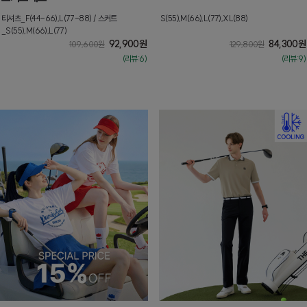
티셔츠_F(44-66),L(77-88) / 스커트
S(55),M(66),L(77),XL(88)
_S(55),M(66),L(77)
92,900
원
84,300
원
109,600
원
129,800
원
(리뷰:6)
(리뷰:9)