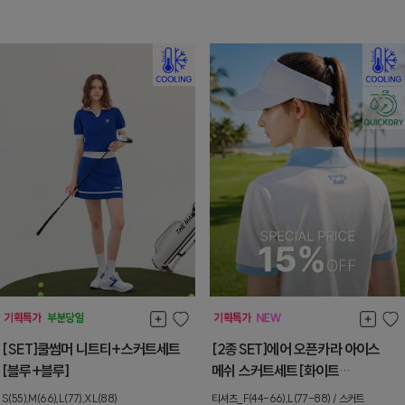
[SET]쿨썸머 니트티+스커트세트
[2종SET]에어 오픈카라 아이스
[블루+블루]
메쉬 스커트세트[화이트
+스카이블루]
S(55),M(66),L(77),XL(88)
티셔츠_F(44-66),L(77-88) / 스커트