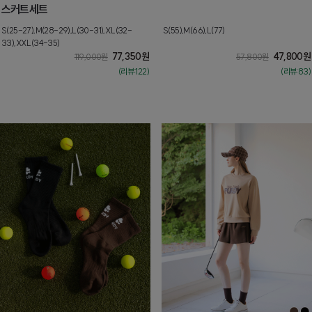
스커트세트
S(25-27),M(28-29),L(30-31),XL(32-
S(55),M(66),L(77)
33),XXL(34-35)
77,350
원
47,800
원
119,000
원
57,800
원
(리뷰:122)
(리뷰:83)