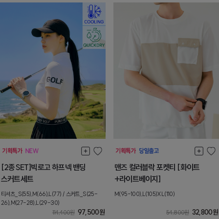
[2종SET]빅로고 하프넥 밴딩
맨즈 컬러블락 포켓티 [화이트
스커트세트
+라이트베이지]
티셔츠_S(55),M(66),L(77) / 스커트_S(25-
M(95-100),L(105)XL(110)
26),M(27-28),L(29-30)
97,500
원
32,800
원
114,400
원
54,800
원