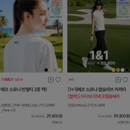
에코 소로나 반팔티 2종 택1
[1+1]에코 소로나 캡슬리브 카라티
[블랙S,아이보리M] 8월둘째주
순차배송
스탠타드_F(44-55반),L(66-77) / 오버핏
S(55),M(66),L(77),XL(88)
_F(44-77)
29,800
원
59,800
원
35,800
원
79,600
원
(리뷰:6)
(리뷰:55)