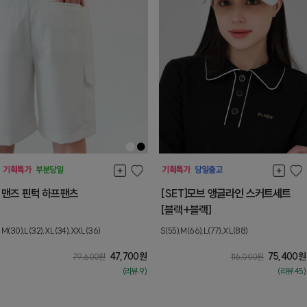
맨즈 핀턱 하프팬츠
[SET]모브 앵글라인 스커트세트
[블랙+블랙]
M(30),L(32),XL(34),XXL(36)
S(55),M(66),L(77),XL(88)
47,700
원
75,400
원
79,600
원
116,000
원
(리뷰:9)
(리뷰:45)