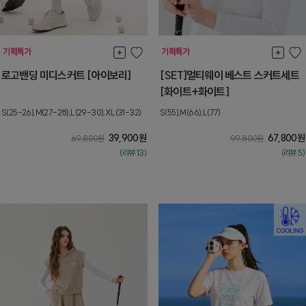
로고밴딩 미디스커트 [아이보리]
[SET]멀티웨이 베스트 스커트세트
[화이트+화이트]
S(25-26),M(27-28),L(29-30),XL(31-32)
S(55),M(66),L(77)
39,900
원
67,800
원
69,800
원
99,800
원
(리뷰:13)
(리뷰:5)