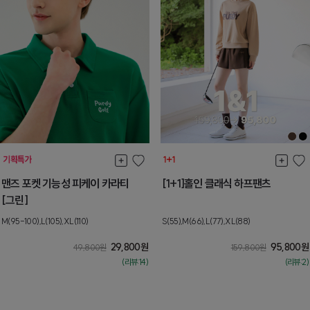
맨즈 포켓 기능성 피케이 카라티
[1+1]홀인 클래식 하프팬츠
[그린]
M(95-100),L(105),XL(110)
S(55),M(66),L(77),XL(88)
29,800
원
95,800
원
49,800
원
159,800
원
(리뷰:14)
(리뷰:2)