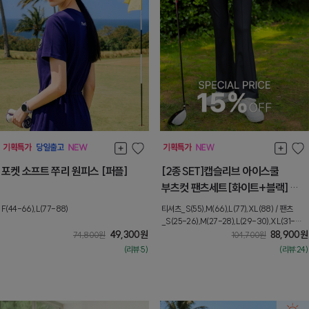
포켓 소프트 쭈리 원피스 [퍼플]
[2종SET]캡슬리브 아이스쿨
부츠컷 팬츠세트[화이트+블랙]
[상의_S] 8월셋째주 순차배송
F(44-66),L(77-88)
티셔츠_S(55),M(66),L(77),XL(88) / 팬츠
_S(25-26),M(27-28),L(29-30),XL(31-
49,300
원
32),XXL(33-34)
88,900
원
74,800
원
104,700
원
(리뷰:5)
(리뷰:24)