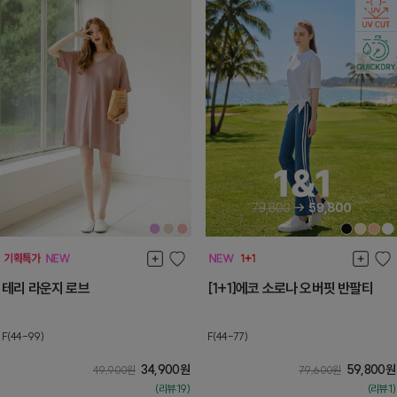
테리 라운지 로브
[1+1]에코 소로나 오버핏 반팔티
F(44-99)
F(44-77)
34,900
원
59,800
원
49,900
원
79,600
원
(리뷰:19)
(리뷰:1)