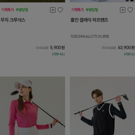
무지 크루삭스
홀인 클래식 하프팬츠
S(55),M(66),L(77),XL(88)
5,900
원
63,900
원
9,900
원
79,900
원
(리뷰:46)
(리뷰:6)