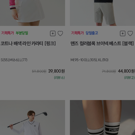
코트나 배색 라인 카라티 [핑크]
맨즈 컬러블록 브이넥 베스트 [블랙]
S(55),M(66),L(77)
M(95-100),L(105),XL(110)
39,800
원
44,800
원
59,800
원
74,800
원
(리뷰:6)
(리뷰:2)