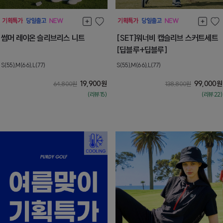
썸머 레이온 슬리브리스 니트
[SET]워너비 캡슬리브 스커트세트
[딥블루+딥블루]
S(55),M(66),L(77)
S(55),M(66),L(77)
19,900
원
99,000
원
64,800
원
138,800
원
(리뷰:15)
(리뷰:22)