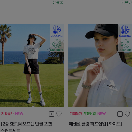
(리뷰:3)
(리뷰:5)
[2종SET]네오프렌 반팔 포켓
에센셜 쿨링 하프집업 [화이트]
스커트세트