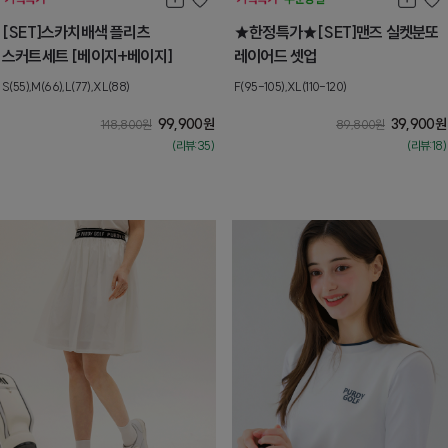
[SET]스카치배색 플리츠
★한정특가★[SET]맨즈 실켓분또
스커트세트 [베이지+베이지]
레이어드 셋업
S(55),M(66),L(77),XL(88)
F(95-105),XL(110-120)
99,900
원
39,900
원
148,800
원
89,800
원
(리뷰:35)
(리뷰:18)