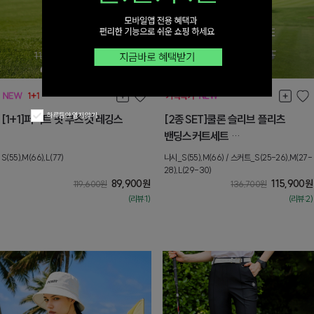
하루동안 열지 않기
[1+1]퍼펙트 핏 부츠컷 레깅스
[2종SET]쿨론 슬리브 플리츠
밴딩스커트세트
[나시_S] 8월둘째주 순차배송
S(55),M(66),L(77)
나시_S(55),M(66) / 스커트_S(25-26),M(27-
28),L(29-30)
89,900
원
115,900
원
119,600
원
136,700
원
(리뷰:1)
(리뷰:2)