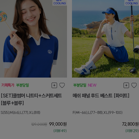
[SET]쿨썸머 니트티+스커트세트
메쉬 패널 후드 베스트 [화이트]
[블루+블루]
S(55),M(66),L(77),XL(88)
F(44-66),L(77-88),XL(99-100)
99,000
원
72,800
원
129,000
원
(리뷰:49)
(리뷰:29)