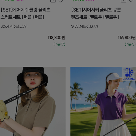
[SET]에어메쉬 쿨링 플리츠
[SET]시어서커 플리츠 큐롯
스커트세트 [퍼플+퍼플]
팬츠세트 [옐로우+옐로우]
S(55),M(66),L(77)
S(55),M(66),L(77)
118,800
원
116,800
원
(리뷰:17)
(리뷰:3)