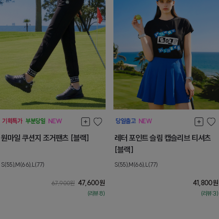
원마일 쿠션지 조거팬츠 [블랙]
레터 포인트 슬림 캡슬리브 티셔츠
[블랙]
S(55),M(66),L(77)
S(55),M(66),L(77)
47,600
원
41,800
원
67,900
원
(리뷰:8)
(리뷰:3)