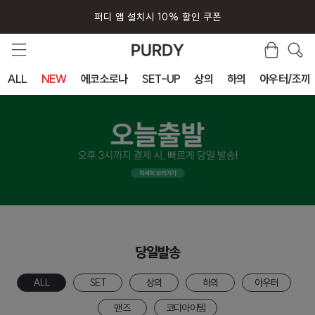
퍼디 앱 설치시 10% 할인 쿠폰
ALL
NEW
에코소로나
SET-UP
상의
하의
아우터/조끼
당일발송
ALL
SET
상의
하의
아우터
맨즈
코디아이템