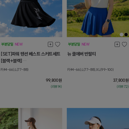
[SET]파워 텐션 베스트 스커트세트
뉴 쿨에버 반팔티
[블랙+블랙]
[F] 8월둘째주 순차배송
F(44-66),L(77-88)
F(44-66),L(77-88),XL(99-100)
99,800
원
37,800
원
(리뷰:14)
(리뷰:72)