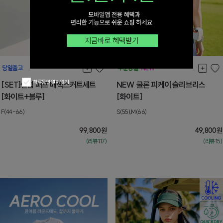
하루동안 열지 않기
[SET]셀럽 퍼프 배색스커트세트
NEW 쿨론 피케이 슬리브리스
[화이트+블루]
[화이트]
F(44-66)
S(55),M(66)
99,800
원
49,800
원
(리뷰:117)
(리뷰:15)