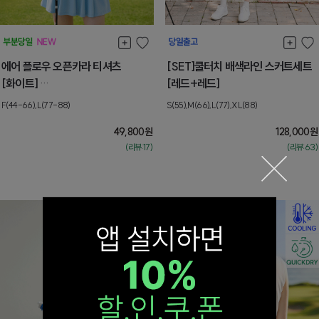
에어 플로우 오픈카라 티셔츠
[SET]쿨터치 배색라인 스커트세트
[화이트]
[레드+레드]
[L] 8월둘째주 순차배송
F(44-66),L(77-88)
S(55),M(66),L(77),XL(88)
49,800
원
128,000
원
(리뷰:17)
(리뷰:63)