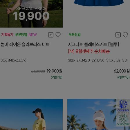
썸머 레이온 슬리브리스 니트
시그니처 플레어스커트 [블루]
[M] 8월셋째주 순차배송
S(55),M(66),L(77)
S(25-27),M(28-29),L(30-31),XL(32-33)
19,900
원
62,800
원
64,800
원
(리뷰:18)
(리뷰:110)