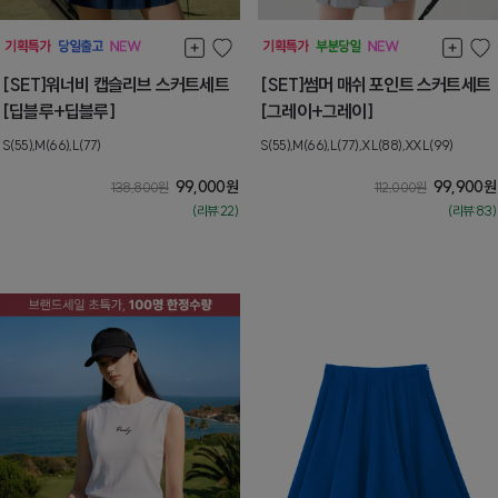
[SET]워너비 캡슬리브 스커트세트
[SET]썸머 매쉬 포인트 스커트세트
[딥블루+딥블루]
[그레이+그레이]
S(55),M(66),L(77)
S(55),M(66),L(77),XL(88),XXL(99)
99,000
원
99,900
원
138,800
원
112,000
원
(리뷰:22)
(리뷰:83)