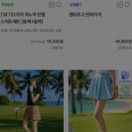
[SET]스카치 아노락 반팔
엠보로고 썬바이저
스커트세트 [블랙+블랙]
S(25-27),M(28-29),L(30-31),XL(32-33)
95,920
원
49,800
원
119,900
원
(리뷰:18)
(리뷰:164)