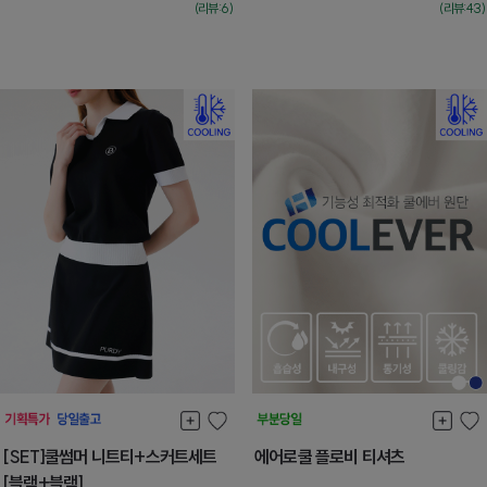
(리뷰:6)
(리뷰:43)
[SET]쿨썸머 니트티+스커트세트
에어로쿨 플로비 티셔츠
[블랙+블랙]