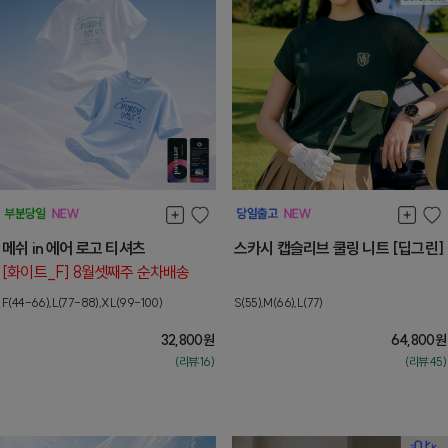
메쉬 in 에어 로고 티셔츠
스카시 캡슬리브 쿨링 니트 [딥그린]
[화이트_F] 8월셋째주 순차배송
F(44-66),L(77-88),XL(99-100)
S(55),M(66),L(77)
32,800
원
64,800
원
(리뷰:16)
(리뷰:45)