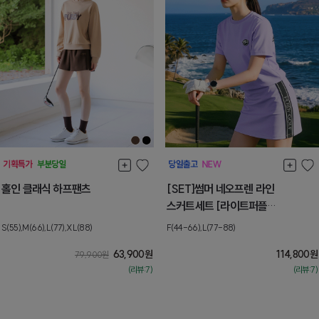
홀인 클래식 하프팬츠
[SET]썸머 네오프렌 라인
스커트세트 [라이트퍼플
+라이트퍼플]
S(55),M(66),L(77),XL(88)
F(44-66),L(77-88)
63,900
원
114,800
원
79,900
원
(리뷰:7)
(리뷰:7)