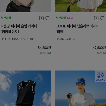
라운딩 피케이 슬림 카라티
COOL 피케이 캡슬리브 카라티
[카키베이지]
[퍼플]
S(44-55),M(66),L(77),XL(88)
S(55),M(66),L(77)
54,800
원
49,800
원
(리뷰:146)
(리뷰:6)