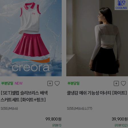
[SET]셀럽 슬리브리스 배색
쿨냉감 메쉬 기능성 이너티 [화이트]
스커트세트 [화이트+핑크]
S(55),M(66)
S(55),M(66),L(77)
99,800
원
39,900
원
(리뷰:1)
(리뷰:102)