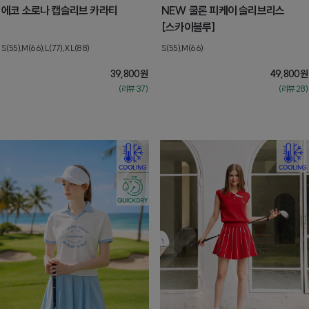
에코 소로나 캡슬리브 카라티
NEW 쿨론 피케이 슬리브리스
[스카이블루]
S(55),M(66),L(77),XL(88)
S(55),M(66)
39,800
원
49,800
원
(리뷰:37)
(리뷰:28)