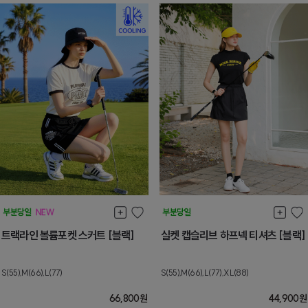
트랙라인 볼륨포켓 스커트 [블랙]
실켓 캡슬리브 하프넥 티셔츠 [블랙]
S(55),M(66),L(77)
S(55),M(66),L(77),XL(88)
66,800
원
44,900
원