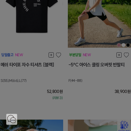
메쉬 타이포 자수 티셔츠 [블랙]
-5ºC 아이스 쿨링 오버핏 반팔티
S(55),M(66),L(77)
F(44-88)
52,800
원
38,900
원
(리뷰:3)