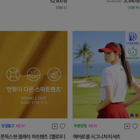
52,800
원
31,840
원
39,800
원
(리뷰:6)
(리뷰:14)
쫀득스판 클래식 하프팬츠 [옐로우]
에어로쿨 시그니처 티셔츠