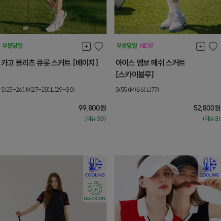
카고 플리츠 큐롯 스커트 [베이지]
아이스 엠보 메쉬 스커트
[스카이블루]
S(25-26),M(27-28),L(29-30)
S(55),M(66),L(77)
99,800
원
52,800
원
(리뷰:38)
(리뷰:3)