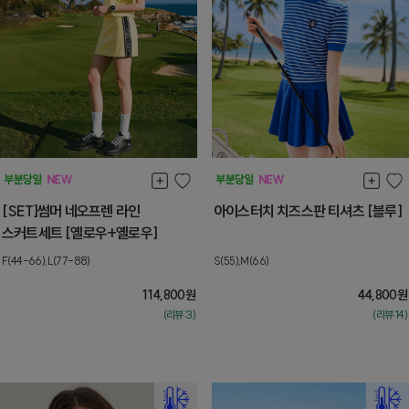
[SET]썸머 네오프렌 라인
아이스터치 치즈스판 티셔츠 [블루]
스커트세트 [옐로우+옐로우]
F(44-66),L(77-88)
S(55),M(66)
114,800
원
44,800
원
(리뷰:3)
(리뷰:14)