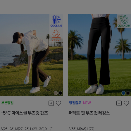
-5ºC 아이스쿨 부츠컷 팬츠
퍼펙트 핏 부츠컷 레깅스
S(25-26),M(27-28),L(29-30),XL(31-
S(55),M(66),L(77)