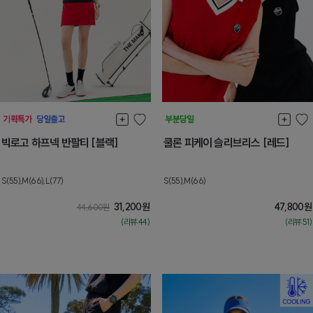
빅로고 하프넥 반팔티 [블랙]
쿨론 피케이 슬리브리스 [레드]
S(55),M(66),L(77)
S(55),M(66)
31,200
원
47,800
원
44,600
원
(리뷰:44)
(리뷰:51)