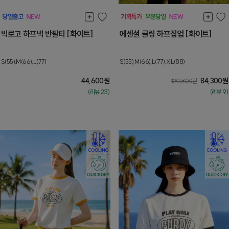
빅로고 하프넥 반팔티 [화이트]
에센셜 쿨링 하프집업 [화이트]
S(55),M(66),L(77)
S(55),M(66),L(77),XL(88)
44,600
원
84,300
원
129,800
원
(리뷰:23)
(리뷰:9)