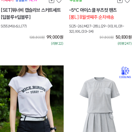
[SET]워너비 캡슬리브 스커트세트
-5ºC 아이스쿨 부츠컷 팬츠
[딥블루+딥블루]
[롱L] 8월셋째주 순차배송
S(55),M(66),L(77)
S(25-26),M(27-28),L(29-30),XL(31-
32),XXL(33-34)
99,000
원
50,830
원
138,800
원
59,800
원
(리뷰:22)
(리뷰:247)