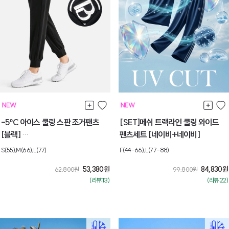
-5ºC 아이스 쿨링 스판 조거팬츠
[SET]메쉬 트랙라인 쿨링 와이드
[블랙]
팬츠세트 [네이비+네이비]
[M] 8월셋째주 순차배송
S(55),M(66),L(77)
F(44-66),L(77-88)
53,380
원
84,830
원
62,800
원
99,800
원
(리뷰:13)
(리뷰:22)