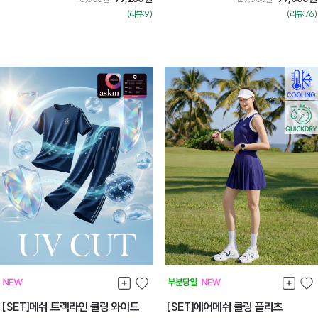
(리뷰:9)
(리뷰:76)
[SET]메쉬 트랙라인 쿨링 와이드
[SET]에어메쉬 쿨링 플리츠