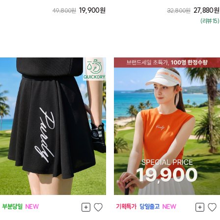
19,900
원
27,880
원
49,800
원
32,800
원
(리뷰:15)