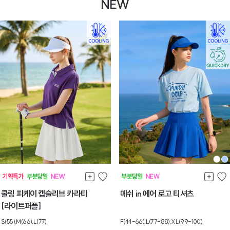
NEW
쿨링 피케이 캡슬리브 카라티
메쉬 in 에어 로고 티셔츠
[라이트퍼플]
S(55),M(66),L(77)
F(44-66),L(77-88),XL(99-100)