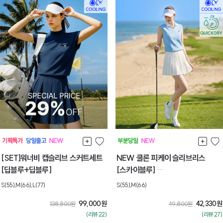
[SET]워너비 캡슬리브 스커트세트
NEW 쿨론 피케이 슬리브리스
[딥블루+딥블루]
[스카이블루]
[S] 8월둘째주 순차배송
S(55),M(66),L(77)
S(55),M(66)
99,000
원
42,330
원
138,800
원
49,800
원
(리뷰:22)
(리뷰:27)