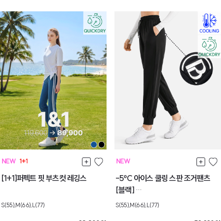
[1+1]퍼펙트 핏 부츠컷 레깅스
-5ºC 아이스 쿨링 스판 조거팬츠
[블랙]
[M] 8월셋째주 순차배송
S(55),M(66),L(77)
S(55),M(66),L(77)