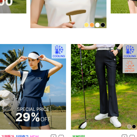
[블랙S,아이보리M] 8월둘째주
순차배송
S(55),M(66),L(77),XL(88)
33,830
원
39,800
원