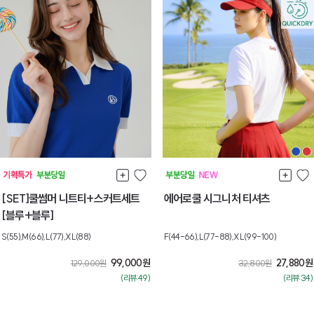
[SET]쿨썸머 니트티+스커트세트
에어로쿨 시그니처 티셔츠
[블루+블루]
S(55),M(66),L(77),XL(88)
F(44-66),L(77-88),XL(99-100)
99,000
원
27,880
원
129,000
원
32,800
원
(리뷰:49)
(리뷰:34)