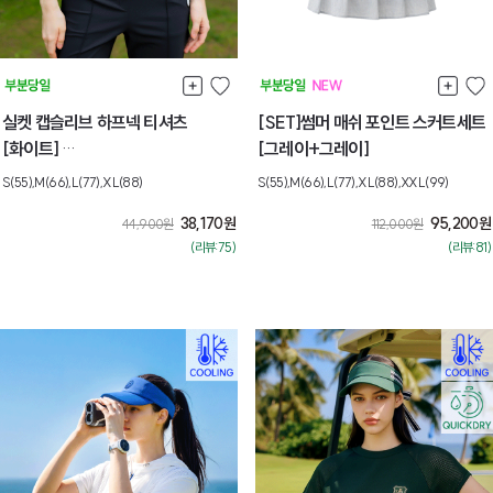
실켓 캡슬리브 하프넥 티셔츠
[SET]썸머 매쉬 포인트 스커트세트
[화이트]
[그레이+그레이]
[S] 8월셋째주 순차배송
S(55),M(66),L(77),XL(88)
S(55),M(66),L(77),XL(88),XXL(99)
38,170
원
95,200
원
44,900
원
112,000
원
(리뷰:75)
(리뷰:81)