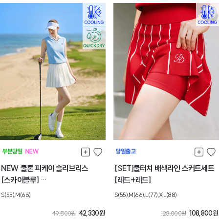
NEW 쿨론 피케이 슬리브리스
[SET]쿨터치 배색라인 스커트세트
[스카이블루]
[레드+레드]
[S] 8월둘째주 순차배송
S(55),M(66)
S(55),M(66),L(77),XL(88)
42,330
원
108,800
원
49,800
원
128,000
원