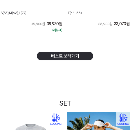
S(55),M(66),L(77)
F(44-88)
38,930
원
33,070
원
45,800
원
38,900
원
(리뷰:4)
베스트 보러가기
SET