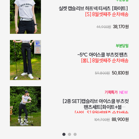
실켓 캡슬리브 하프넥 티셔츠 [화이트]
[S] 8월셋째주 순차배송
38,170
원
44,900
원
-5ºC 아이스쿨 부츠컷 팬츠
[롱L] 8월셋째주 순차배송
50,830
원
59,800
원
[2종SET]캡슬리브 아이스쿨 부츠컷
팬츠세트[화이트+블랙]
[상의_S] 8월셋째주 순차배송
88,900
원
104,700
원