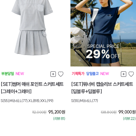
[SET]썸머 매쉬 포인트 스커트세트
[SET]워너비 캡슬리브 스커트세트
[그레이+그레이]
[딥블루+딥블루]
S(55),M(66),L(77),XL(88),XXL(99)
S(55),M(66),L(77)
95,200
원
99,000
원
112,000
원
138,800
원
(리뷰:81)
(리뷰:22)