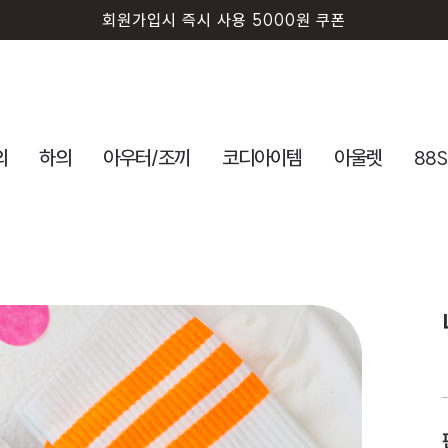
회원가입시 즉시 사용 5000원 쿠폰
의
하의
아우터/조끼
코디아이템
아울렛
88S