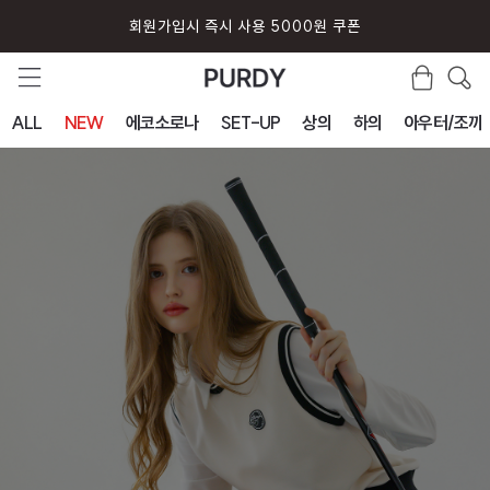
퍼디 앱 설치시 10% 할인 쿠폰
ALL
NEW
에코소로나
SET-UP
상의
하의
아우터/조끼