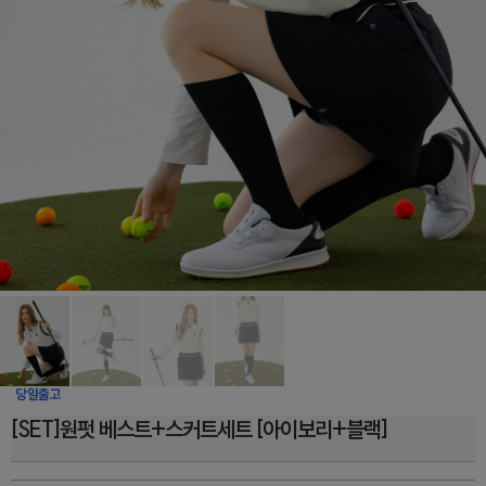
[SET]원펏 베스트+스커트세트 [아이보리+블랙]