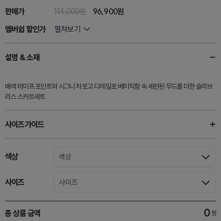
판매가
114,000원
96,900
원
멤버쉽 할인가
펼쳐보기
설명 & 소재
배색 테이프 포인트와 시그니처 로고 디테일로 베이직함 속 세련된 무드를 더한 슬리브
리스 스커트세트
사이즈가이드
색상
색상
사이즈
사이즈
0
총 상품 금액
원