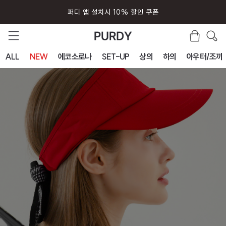
퍼디 앱 설치시 10% 할인 쿠폰
ALL
NEW
에코소로나
SET-UP
상의
하의
아우터/조끼