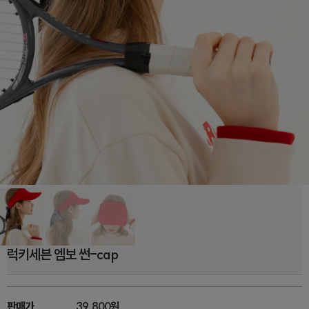
럭키세븐 엠보 썬-cap
판매가
39,800원