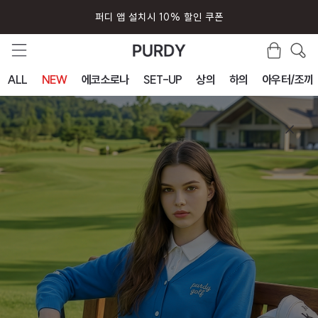
퍼디 앱 설치시 10% 할인 쿠폰
ALL
NEW
에코소로나
SET-UP
상의
하의
아우터/조끼