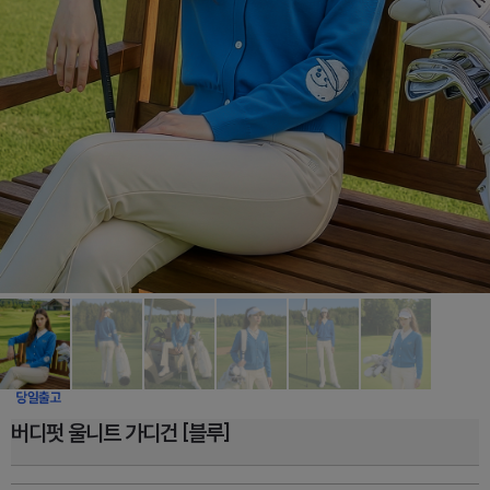
버디펏 울니트 가디건 [블루]