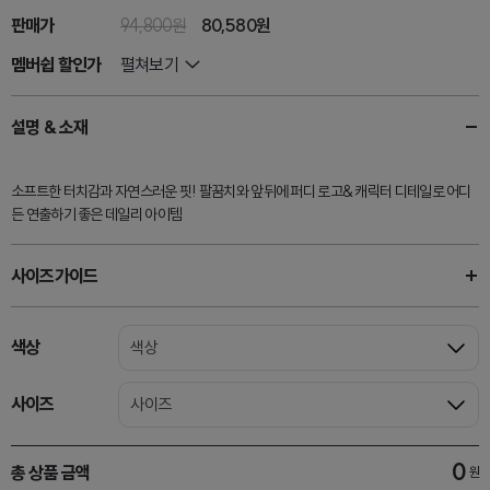
판매가
94,800원
80,580
원
멤버쉽 할인가
펼쳐보기
설명 & 소재
소프트한 터치감과 자연스러운 핏! 팔꿈치와 앞뒤에 퍼디 로고& 캐릭터 디테일로 어디
든 연출하기 좋은 데일리 아이템
사이즈가이드
색상
색상
사이즈
사이즈
0
총 상품 금액
원