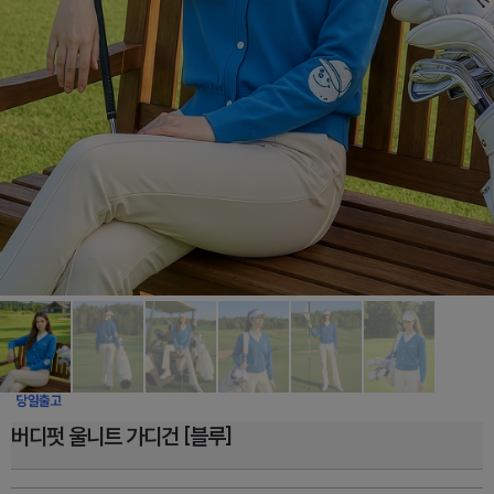
버디펏 울니트 가디건 [블루]