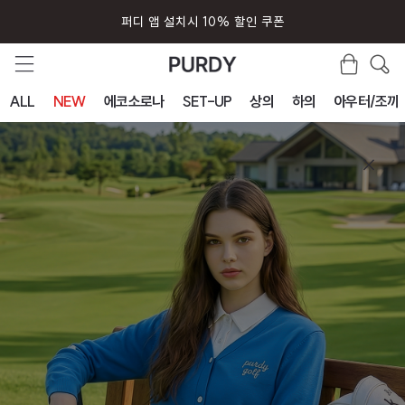
퍼디 앱 설치시 10% 할인 쿠폰
ALL
NEW
에코소로나
SET-UP
상의
하의
아우터/조끼