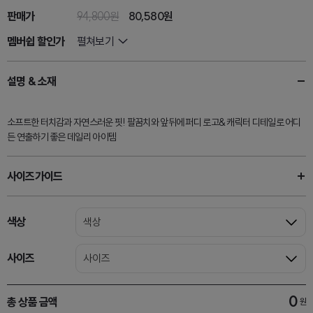
판매가
94,800원
80,580
원
멤버쉽 할인가
펼쳐보기
설명 & 소재
소프트한 터치감과 자연스러운 핏! 팔꿈치와 앞뒤에 퍼디 로고& 캐릭터 디테일로 어디
든 연출하기 좋은 데일리 아이템
사이즈가이드
색상
색상
사이즈
사이즈
0
총 상품 금액
원