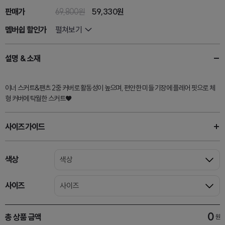
판매가
69,800원
59,330
원
멤버쉽 할인가
펼쳐보기
설명 & 소재
이너 스커트&팬츠 2중 커버로 활동성이 높으며, 편안한 미들 기장에 플레어 핏으로 체
형 커버에 탁월한 스커트♥
사이즈가이드
색상
색상
사이즈
사이즈
0
총 상품 금액
원