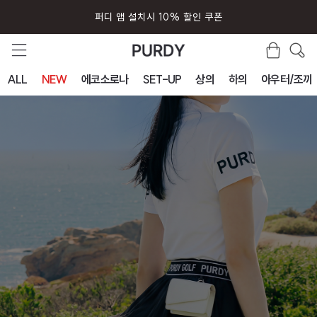
퍼디 앱 설치시 10% 할인 쿠폰
ALL
NEW
에코소로나
SET-UP
상의
하의
아우터/조끼