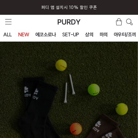
퍼디 앱 설치시 10% 할인 쿠폰
ALL
NEW
에코소로나
SET-UP
상의
하의
아우터/조끼