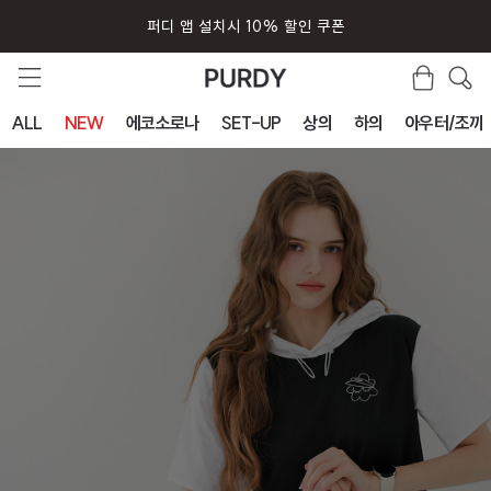
퍼디 앱 설치시 10% 할인 쿠폰
ALL
NEW
에코소로나
SET-UP
상의
하의
아우터/조끼