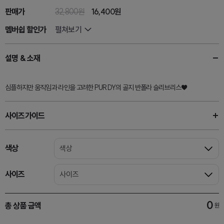
판매가
32,800원
16,400원
멤버쉽 할인가
펼쳐보기
설명 & 소재
심플하지만 움직임과 라인을 고려한 PURDY의 골지 반폴라 슬리브리스♥
사이즈가이드
색상
색상
사이즈
사이즈
0
총 상품 금액
원