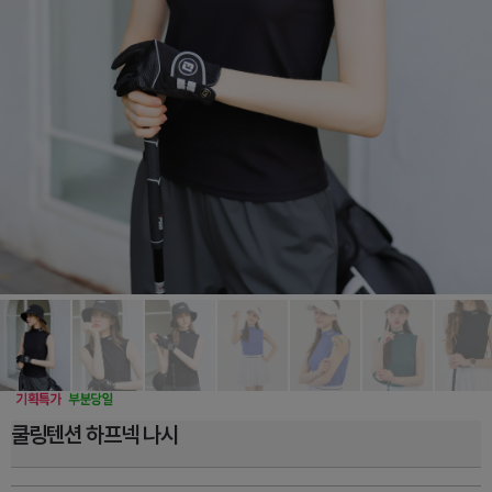
쿨링텐션 하프넥 나시