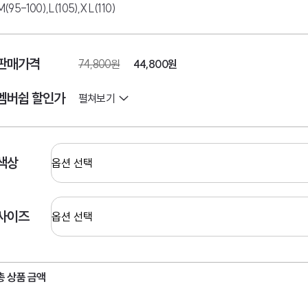
M(95-100),L(105),XL(110)
판매가격
74,800원
44,800원
멤버쉽 할인가
펼쳐보기
색상
사이즈
총 상품 금액