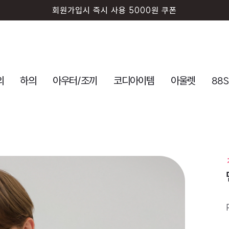
회원가입시 즉시 사용 5000원 쿠폰
의
하의
아우터/조끼
코디아이템
아울렛
88S