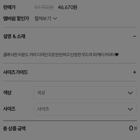
판매가
54,900원
46,670
원
멤버쉽 할인가
펼쳐보기
설명 & 소재
클래식한 라운드 카라 디자인으로 탄탄하고 단정한 무드의 피케이 카라티♥
사이즈가이드
색상
색상
사이즈
사이즈
0
총 상품 금액
원