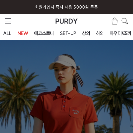
퍼디 앱 설치시 10% 할인 쿠폰
ALL
NEW
에코소로나
SET-UP
상의
하의
아우터/조끼