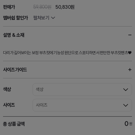
판매가
59,800원
50,830
원
멤버쉽 할인가
펼쳐보기
설명 & 소재
다리가 길어보이는 보정 부츠컷에 기능성 원단으로 스포티하면서 편안한 부츠컷팬츠♥
사이즈가이드
색상
색상
사이즈
사이즈
0
총 상품 금액
원