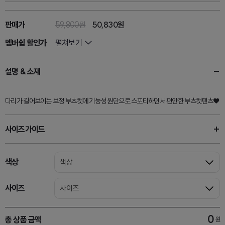
판매가
59,800원
50,830
원
멤버쉽 할인가
펼쳐보기
설명 & 소재
다리가 길어보이는 보정 부츠컷에 기능성 원단으로 스포티하면서 편안한 부츠컷팬츠♥
사이즈가이드
색상
색상
사이즈
사이즈
0
총 상품 금액
원