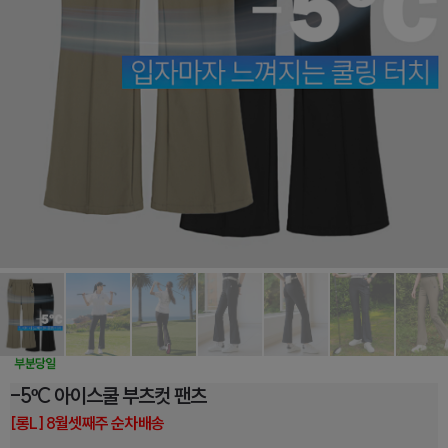
-5ºC 아이스쿨 부츠컷 팬츠
[롱L] 8월셋째주 순차배송