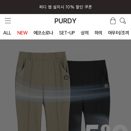
퍼디 앱 설치시 10% 할인 쿠폰
ALL
NEW
에코소로나
SET-UP
상의
하의
아우터/조끼