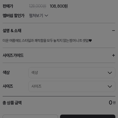
판매가
128,000원
108,800
원
멤버쉽 할인가
펼쳐보기
설명 & 소재
더운 여름에도 스타일과 쾌적함을 모두 놓치지 않는 썸머 니트 셋업♥
사이즈가이드
색상
색상
사이즈
사이즈
0
총 상품 금액
원