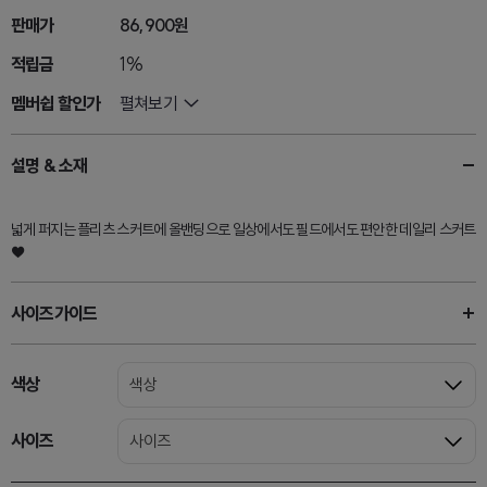
판매가
86,900원
적립금
1%
멤버쉽 할인가
펼쳐보기
설명 & 소재
넓게 퍼지는 플리츠 스커트에 올밴딩으로 일상에서도 필드에서도 편안한 데일리 스커트
♥
사이즈가이드
색상
색상
사이즈
사이즈