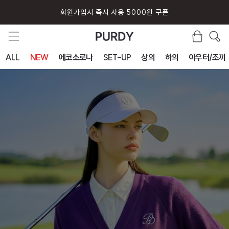
퍼디 앱 설치시 10% 할인 쿠폰
ALL
NEW
에코소로나
SET-UP
상의
하의
아우터/조끼