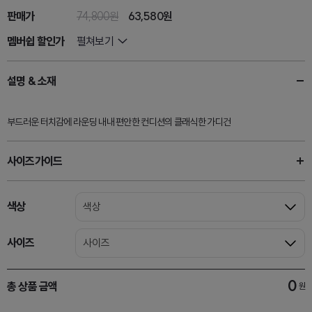
판매가
74,800원
63,580
원
멤버쉽 할인가
펼쳐보기
설명 & 소재
부드러운 터치감에 라운딩 내내 편안한 컨디션의 클래식한 가디건
사이즈가이드
색상
색상
사이즈
사이즈
0
총 상품 금액
원