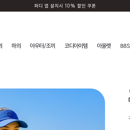
회원가입시 즉시 사용 5000원 쿠폰
의
하의
아우터/조끼
코디아이템
아울렛
88S