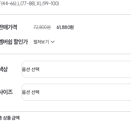
F(44-66),L(77-88),XL(99-100)
판매가격
72,800원
61,880
원
멤버쉽 할인가
펼쳐보기
색상
사이즈
총 상품 금액