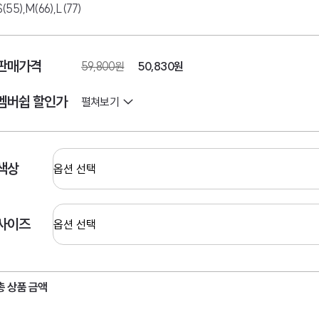
S(55),M(66),L(77)
판매가격
59,800원
50,830
원
멤버쉽 할인가
펼쳐보기
색상
사이즈
총 상품 금액