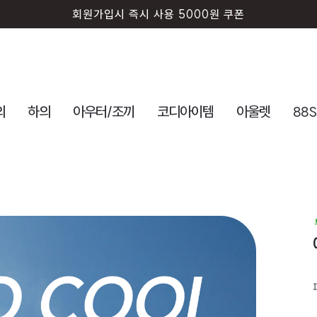
회원가입시 즉시 사용 5000원 쿠폰
퍼디 앱 설치시 10% 할인 쿠폰
의
하의
아우터/조끼
코디아이템
아울렛
88S