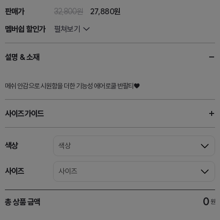
판매가
32,800원
27,880
원
멤버쉽 할인가
펼쳐보기
설명 & 소재
메쉬 안감으로 시원함을 더한 기능성 에어로쿨 반팔티♥
사이즈가이드
색상
색상
사이즈
사이즈
0
총 상품 금액
원