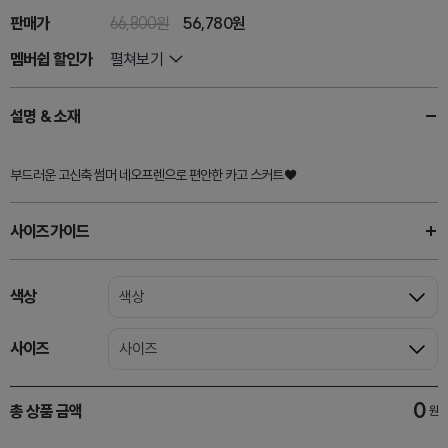
판매가
66,800원
56,780
원
멤버쉽 할인가
펼쳐보기
설명 & 소재
부드러운 고신축 썸머 네오프렌으로 편안한 카고 스커트♥
사이즈가이드
색상
색상
사이즈
사이즈
0
총 상품 금액
원