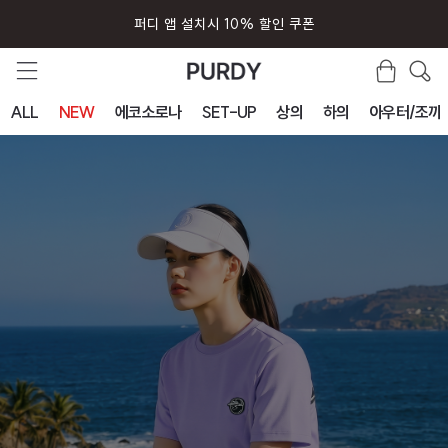
퍼디 앱 설치시 10% 할인 쿠폰
ALL
NEW
에코소로나
SET-UP
상의
하의
아우터/조끼