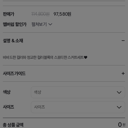
판매가
114,800원
97,580
원
멤버쉽 할인가
펼쳐보기
설명 & 소재
비비드한 컬러와 정교한 컬러블록의 스포티한 스커트세트♥
사이즈가이드
색상
색상
사이즈
사이즈
0
총 상품 금액
원