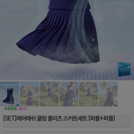
[SET]에어메쉬 쿨링 플리츠 스커트세트 [퍼플+퍼플]