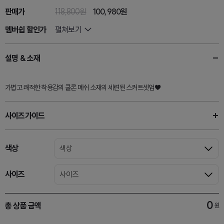
판매가
118,800원
100,980
원
멤버쉽 할인가
펼쳐보기
설명 & 소재
가볍고 쾌적한 착용감의 쿨론 메쉬 소재의 세련된 스커트셋업♥
사이즈가이드
색상
색상
사이즈
사이즈
0
총 상품 금액
원