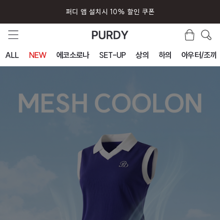
퍼디 앱 설치시 10% 할인 쿠폰
ALL
NEW
에코소로나
SET-UP
상의
하의
아우터/조끼