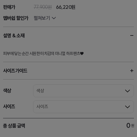
판매가
77,900원
66,220
원
멤버쉽 할인가
펼쳐보기
설명 & 소재
피부에 닿는 순간 시원한 터치감의 미니멀 하프팬츠♥
사이즈가이드
색상
색상
사이즈
사이즈
0
총 상품 금액
원