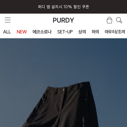
퍼디 앱 설치시 10% 할인 쿠폰
ALL
NEW
에코소로나
SET-UP
상의
하의
아우터/조끼