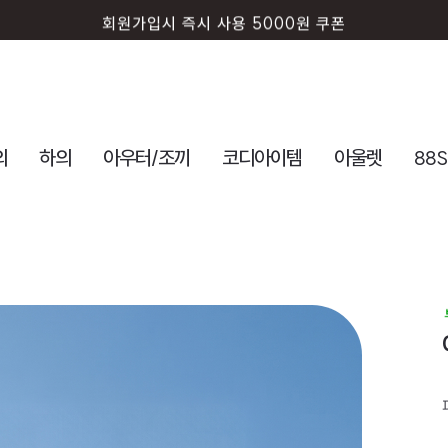
회원가입시 즉시 사용 5000원 쿠폰
의
하의
아우터/조끼
코디아이템
아울렛
88S