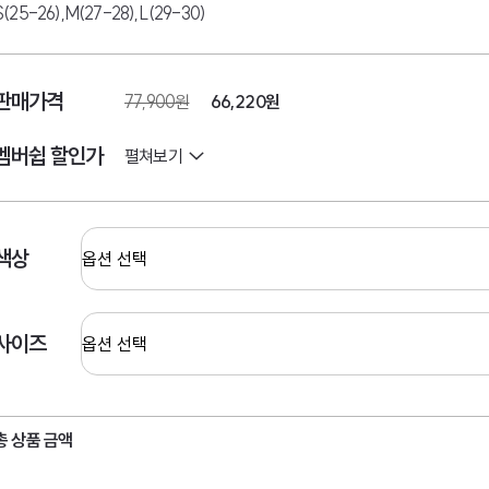
S(25-26),M(27-28),L(29-30)
판매가격
77,900원
66,220
원
멤버쉽 할인가
펼쳐보기
색상
사이즈
총 상품 금액