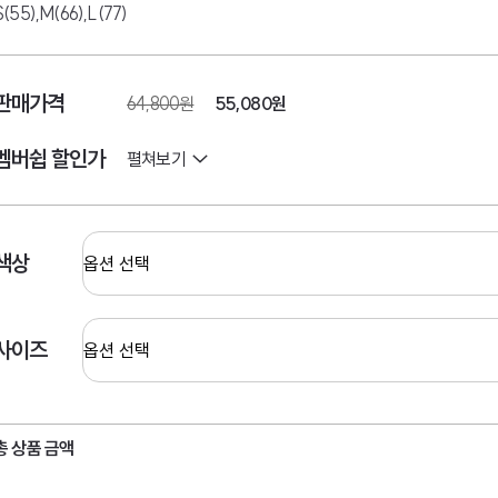
S(55),M(66),L(77)
판매가격
64,800원
55,080
원
멤버쉽 할인가
펼쳐보기
색상
사이즈
총 상품 금액