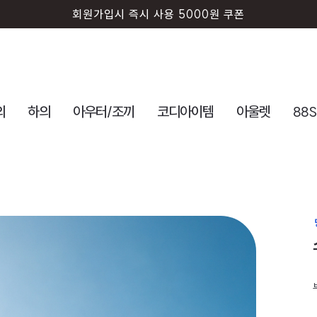
회원가입시 즉시 사용 5000원 쿠폰
의
하의
아우터/조끼
코디아이템
아울렛
88S