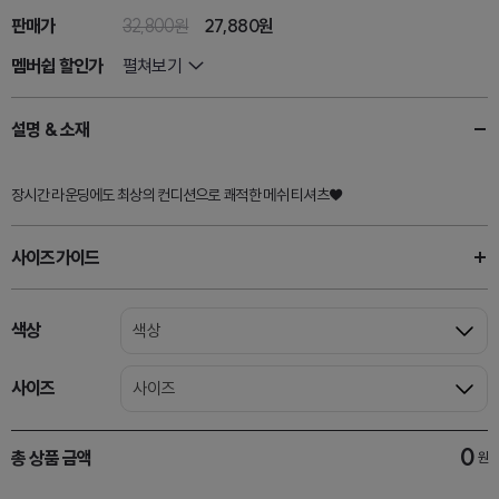
판매가
32,800원
27,880
원
멤버쉽 할인가
펼쳐보기
설명 & 소재
장시간 라운딩에도 최상의 컨디션으로 쾌적한 메쉬 티셔츠♥
사이즈가이드
색상
색상
사이즈
사이즈
0
총 상품 금액
원