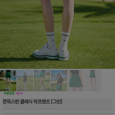
쫀득스판 클래식 하프팬츠 [그린]