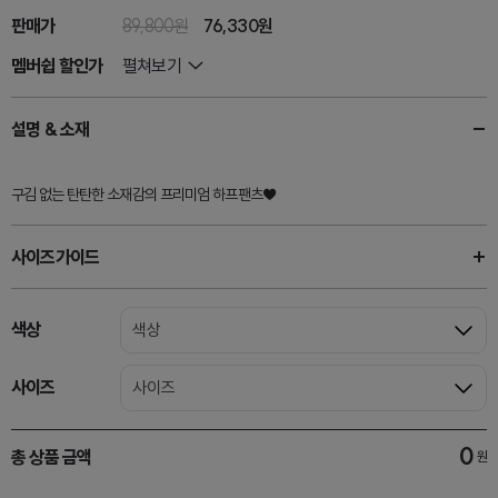
판매가
89,800원
76,330
원
멤버쉽 할인가
펼쳐보기
설명 & 소재
구김 없는 탄탄한 소재감의 프리미엄 하프팬츠♥
사이즈가이드
색상
색상
사이즈
사이즈
0
총 상품 금액
원