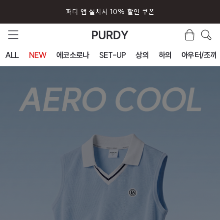
퍼디 앱 설치시 10% 할인 쿠폰
ALL
NEW
에코소로나
SET-UP
상의
하의
아우터/조끼