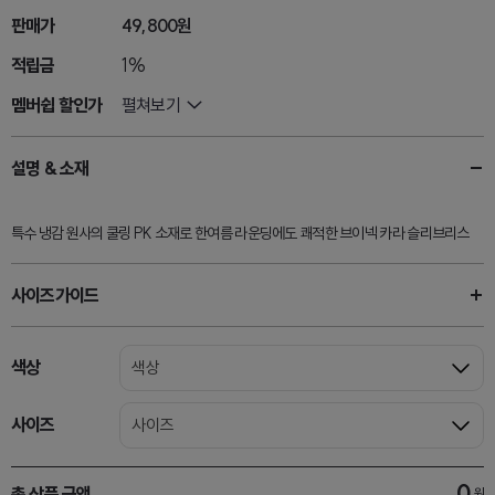
판매가
49,800원
적립금
1%
멤버쉽 할인가
펼쳐보기
설명 & 소재
특수 냉감 원사의 쿨링 PK 소재로 한여름 라운딩에도 쾌적한 브이넥 카라 슬리브리스
사이즈가이드
색상
색상
사이즈
사이즈
0
총 상품 금액
원