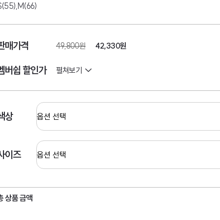
S(55),M(66)
판매가격
49,800원
42,330
원
멤버쉽 할인가
펼쳐보기
색상
사이즈
총 상품 금액