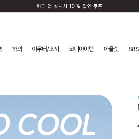
퍼디 앱 설치시 10% 할인 쿠폰
의
하의
아우터/조끼
코디아이템
아울렛
88S