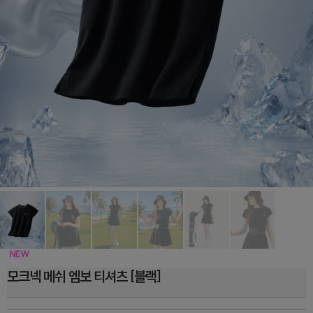
모크넥 메쉬 엠보 티셔츠 [블랙]