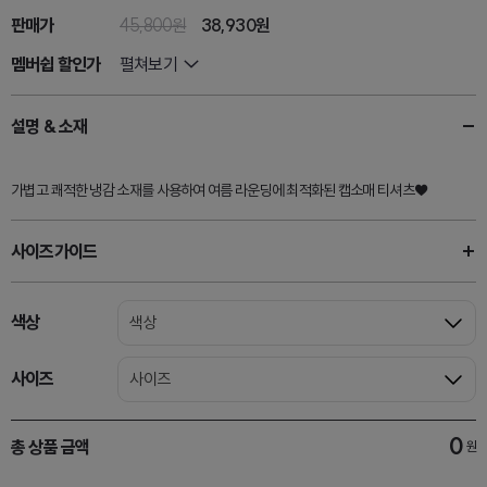
판매가
45,800원
38,930
원
멤버쉽 할인가
펼쳐보기
설명 & 소재
가볍고 쾌적한 냉감 소재를 사용하여 여름 라운딩에 최적화된 캡소매 티셔츠♥
사이즈가이드
색상
색상
사이즈
사이즈
0
총 상품 금액
원