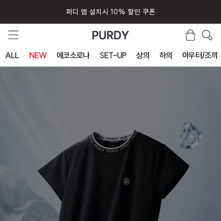
퍼디 앱 설치시 10% 할인 쿠폰
ALL
NEW
에코소로나
SET-UP
상의
하의
아우터/조끼