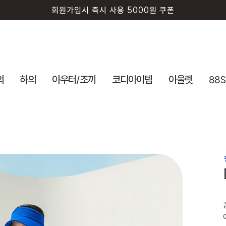
회원가입시 즉시 사용 5000원 쿠폰
의
하의
아우터/조끼
코디아이템
아울렛
88S