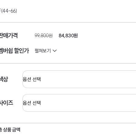
F(44-66)
판매가격
99,800원
84,830
원
멤버쉽 할인가
펼쳐보기
색상
사이즈
총 상품 금액