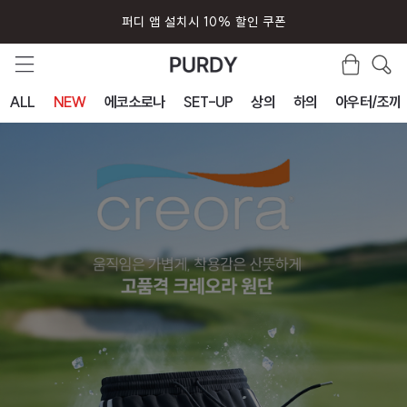
퍼디 앱 설치시 10% 할인 쿠폰
ALL
NEW
에코소로나
SET-UP
상의
하의
아우터/조끼