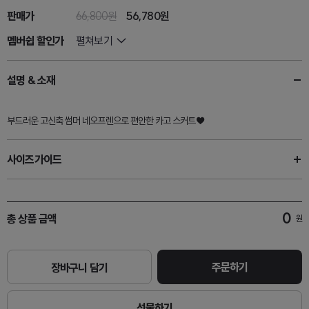
판매가
66,800원
56,780
원
멤버쉽 할인가
펼쳐보기
설명 & 소재
부드러운 고신축 썸머 네오프렌으로 편안한 카고 스커트♥
사이즈가이드
0
총 상품 금액
원
주문하기
장바구니 담기
선물하기