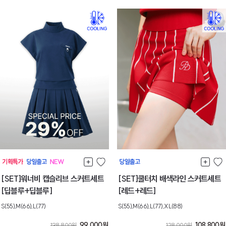
[SET]워너비 캡슬리브 스커트세트
[SET]쿨터치 배색라인 스커트세트
[딥블루+딥블루]
[레드+레드]
S(55),M(66),L(77)
S(55),M(66),L(77),XL(88)
99,000
원
108,800
원
138,800
원
128,000
원