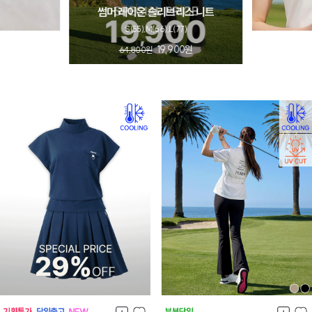
[블랙S,아이보리M] 8월둘째주
순차배송
S(55),M(66),L(77),XL(88)
33,830
원
39,800
원