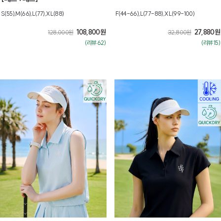
S(55),M(66),L(77),XL(88)
F(44-66),L(77-88),XL(99-100)
108,800
원
27,880
원
128,000
원
32,800
원
(리뷰:62)
(리뷰:15)