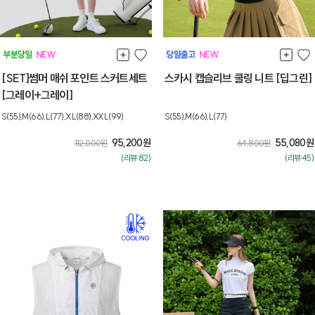
[SET]썸머 매쉬 포인트 스커트세트
스카시 캡슬리브 쿨링 니트 [딥그린]
[그레이+그레이]
S(55),M(66),L(77),XL(88),XXL(99)
S(55),M(66),L(77)
95,200
원
55,080
원
112,000
원
64,800
원
(리뷰:82)
(리뷰:45)