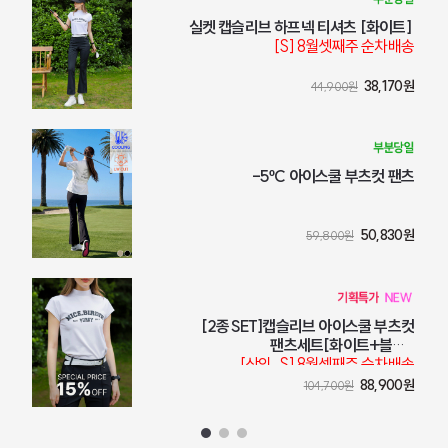
실켓 캡슬리브 하프넥 티셔츠 [화이트]
[S] 8월셋째주 순차배송
38,170
원
44,900
원
-5ºC 아이스쿨 부츠컷 팬츠
50,830
원
59,800
원
[2종SET]캡슬리브 아이스쿨 부츠컷
팬츠세트[화이트+블랙]
[상의_S] 8월셋째주 순차배송
88,900
원
104,700
원