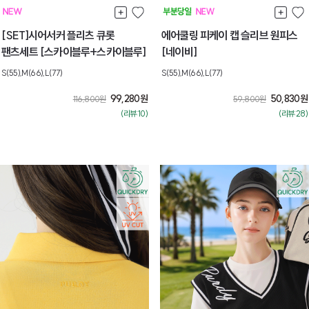
[SET]시어서커 플리츠 큐롯
에어쿨링 피케이 캡 슬리브 원피스
팬츠세트 [스카이블루+스카이블루]
[네이비]
S(55),M(66),L(77)
S(55),M(66),L(77)
99,280
원
50,830
원
116,800
원
59,800
원
(리뷰:10)
(리뷰:28)