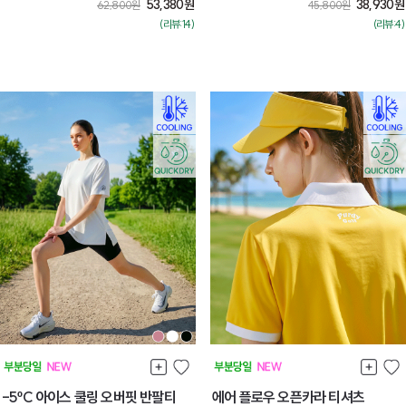
53,380
원
38,930
원
62,800
원
45,800
원
(리뷰:14)
(리뷰:4)
-5ºC 아이스 쿨링 오버핏 반팔티
에어 플로우 오픈카라 티셔츠