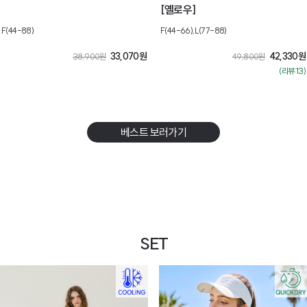
[옐로우]
F(44-88)
F(44-66),L(77-88)
33,070
원
42,330
원
38,900
원
49,800
원
(리뷰:13)
베스트 보러가기
SET