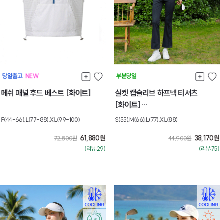
메쉬 패널 후드 베스트 [화이트]
실켓 캡슬리브 하프넥 티셔츠
[화이트]
[S] 8월셋째주 순차배송
F(44-66),L(77-88),XL(99-100)
S(55),M(66),L(77),XL(88)
61,880
원
38,170
원
72,800
원
44,900
원
(리뷰:29)
(리뷰:75)