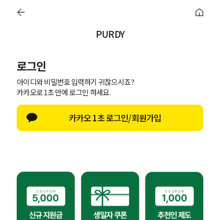
퍼디 앱 설치시 10% 할인 쿠폰
PURDY
로그인
의
하의
아우터/조끼
코디아이템
아울렛
88S
아이디와 비밀번호 입력하기 귀찮으시죠?
카카오로 1초 만에 로그인 하세요.
카카오 1초 로그인/회원가입
LOGIN